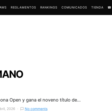
AWS
REGLAMENTOS
RANKINGS
COMUNICADOS
TIENDA
☎︎
RMANO
lona Open y gana el noveno título de…
bril, 2026
No comments