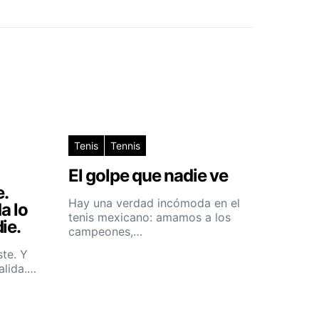
Tenis
Tennis
El golpe que nadie ve
e.
Hay una verdad incómoda en el
a lo
tenis mexicano: amamos a los
ie.
campeones,…
ste. Y
alida.…