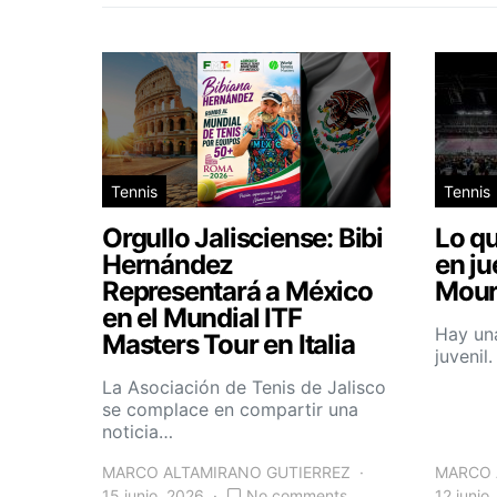
Tennis
Tennis
Orgullo Jalisciense: Bibi
Lo qu
Hernández
en ju
Representará a México
Mour
en el Mundial ITF
Hay una
Masters Tour en Italia
juvenil
La Asociación de Tenis de Jalisco
se complace en compartir una
noticia…
MARCO ALTAMIRANO GUTIERREZ
MARCO 
15 junio, 2026
No comments
12 junio