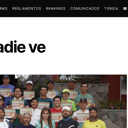
AWS
REGLAMENTOS
RANKINGS
COMUNICADOS
TIENDA
☎︎
adie ve