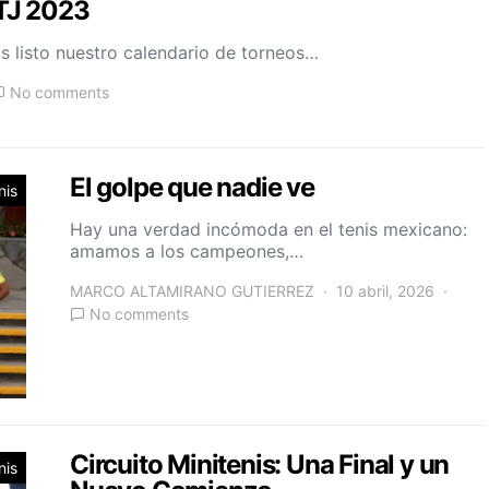
ATJ 2023
s listo nuestro calendario de torneos…
No comments
El golpe que nadie ve
nis
Hay una verdad incómoda en el tenis mexicano:
amamos a los campeones,…
MARCO ALTAMIRANO GUTIERREZ
10 abril, 2026
No comments
Circuito Minitenis: Una Final y un
nis