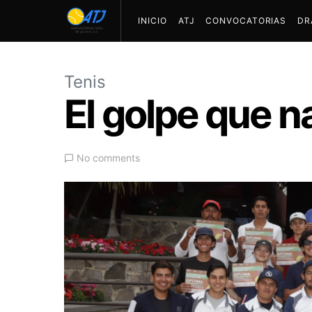
INICIO
ATJ
CONVOCATORIAS
DR
Tenis
El golpe que n
No comments