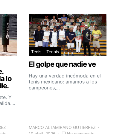
Tenis
Tennis
El golpe que nadie ve
e.
Hay una verdad incómoda en el
a lo
tenis mexicano: amamos a los
ie.
campeones,…
ste. Y
alida.…
REZ
MARCO ALTAMIRANO GUTIERREZ
nts
10 abril, 2026
No comments