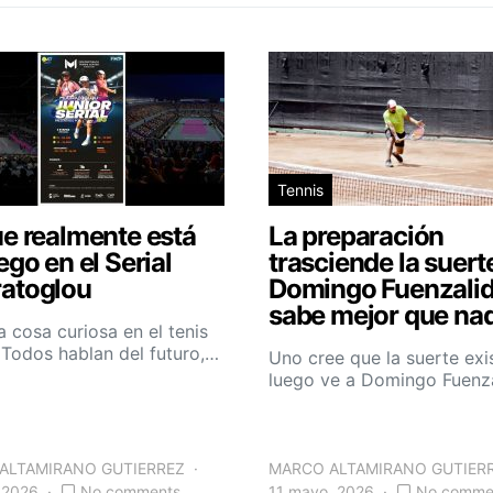
Tennis
e realmente está
La preparación
ego en el Serial
trasciende la suert
atoglou
Domingo Fuenzalid
sabe mejor que nad
 cosa curiosa en el tenis
. Todos hablan del futuro,…
Uno cree que la suerte exi
luego ve a Domingo Fuenz
ALTAMIRANO GUTIERREZ
MARCO ALTAMIRANO GUTIER
, 2026
No comments
11 mayo, 2026
No comme